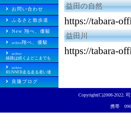
益田の自然
お問い合わせ
https://tabara-o
ふるさと散歩道
New 翔べ、優駿
益田川
翔べ、優駿
archive
https://tabara-o
archive
線路は続くよどこまでも
archive
RUNNER走る走る老い達
良隆ブログ
Copyright(C)2008-20
携帯 090