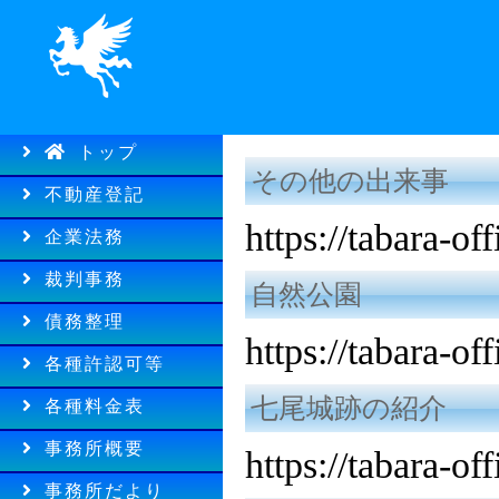
トップ
その他の出来事
不動産登記
https://tabara-o
企業法務
裁判事務
自然公園
債務整理
https://tabara-o
各種許認可等
七尾城跡の紹介
各種料金表
事務所概要
https://tabara-o
事務所だより