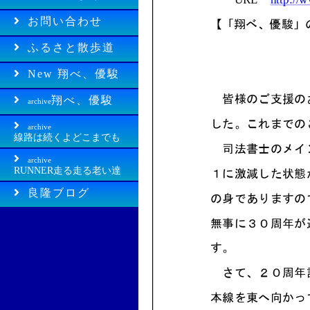
お問い合わせ
ふるさと散歩道
New 翔べ、優駿
翔べ、優駿
archive
archive
線路は続くよどこまでも
archive
RUNNER走る走る老い達
良隆ブログ