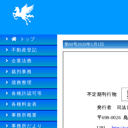
トップ
第60号2020年1月1日
不動産登記
企業法務
裁判事務
債務整理
各種許認可等
各種料金表
事務所概要
事務所だより